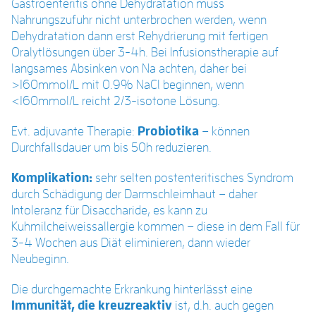
Gastroenteritis ohne Dehydratation muss
Nahrungszufuhr nicht unterbrochen werden, wenn
Dehydratation dann erst Rehydrierung mit fertigen
Oralytlösungen über 3-4h. Bei Infusionstherapie auf
langsames Absinken von Na achten, daher bei
>160mmol/L mit 0.9% NaCl beginnen, wenn
<160mmol/L reicht 2/3-isotone Lösung.
Evt. adjuvante Therapie:
Probiotika
– können
Durchfallsdauer um bis 50h reduzieren.
Komplikation:
sehr selten postenteritisches Syndrom
durch Schädigung der Darmschleimhaut – daher
Intoleranz für Disaccharide, es kann zu
Kuhmilcheiweissallergie kommen – diese in dem Fall für
3-4 Wochen aus Diät eliminieren, dann wieder
Neubeginn.
Die durchgemachte Erkrankung hinterlässt eine
Immunität, die kreuzreaktiv
ist, d.h. auch gegen