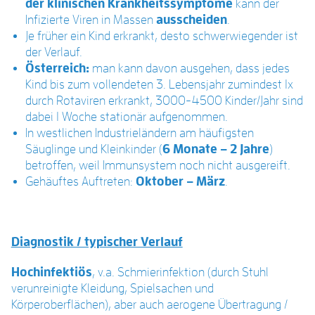
der klinischen Krankheitssymptome
kann der
Infizierte Viren in Massen
ausscheiden
.
Je früher ein Kind erkrankt, desto schwerwiegender ist
der Verlauf.
Österreich:
man kann davon ausgehen, dass jedes
Kind bis zum vollendeten 3. Lebensjahr zumindest 1x
durch Rotaviren erkrankt, 3000-4500 Kinder/Jahr sind
dabei 1 Woche stationär aufgenommen.
In westlichen Industrieländern am häufigsten
Säuglinge und Kleinkinder (
6 Monate – 2 Jahre
)
betroffen, weil Immunsystem noch nicht ausgereift.
Gehäuftes Auftreten:
Oktober – März
.
Diagnostik / typischer Verlauf
Hochinfektiös
, v.a. Schmierinfektion (durch Stuhl
verunreinigte Kleidung, Spielsachen und
Körperoberflächen), aber auch aerogene Übertragung /