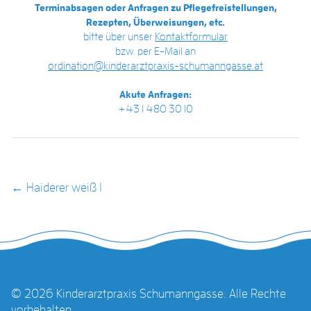
Terminabsagen oder Anfragen zu Pflegefreistellungen,
Rezepten, Überweisungen, etc.
bitte über unser
Kontaktformular
bzw. per E-Mail an
ordination@kinderarztpraxis-schumanngasse.at
Akute Anfragen:
+43 1 480 30 10
POST NAVIGATION
←
Haiderer weiß 1
© 2026 Kinderarztpraxis Schumanngasse. Alle Rechte
vorbehalten.