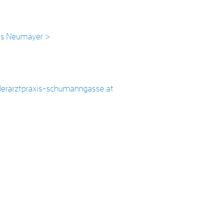
as Neumayer >
derarztpraxis-schumanngasse.at