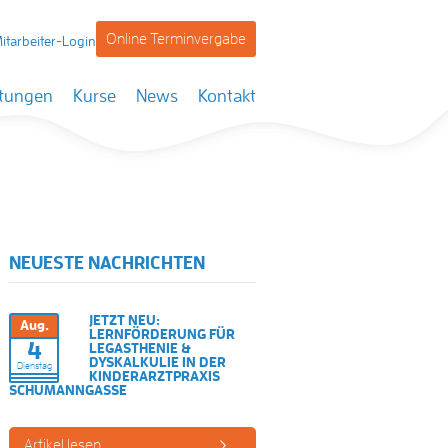
Online Terminvergabe
itarbeiter-Login
stungen
Kurse
News
Kontakt
NEUESTE NACHRICHTEN
JETZT NEU:
Aug.
LERNFÖRDERUNG FÜR
4
LEGASTHENIE &
DYSKALKULIE IN DER
Dienstag
KINDERARZTPRAXIS
SCHUMANNGASSE
Artikel lesen