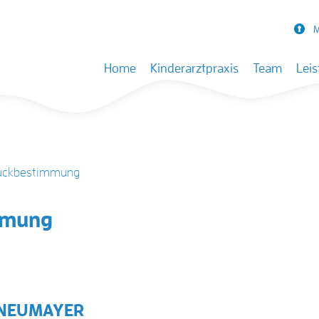
M
Skip to content
Home
Kinderarztpraxis
Team
Lei
uckbestimmung
mmung
 NEUMAYER