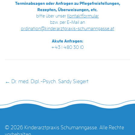
Terminabsagen oder Anfragen zu Pflegefreistellungen,
Rezepten, Überweisungen, etc.
bitte über unser
Kontaktformular
bzw. per E-Mail an
ordination@kinderarztpraxis-schumanngasse.at
Akute Anfragen:
+43 1 480 30 10
POST NAVIGATION
←
Dr. med. Dipl.-Psych. Sandy Siegert
© 2026 Kinderarztpraxis Schumanngasse. Alle Rechte
vorbehalten.