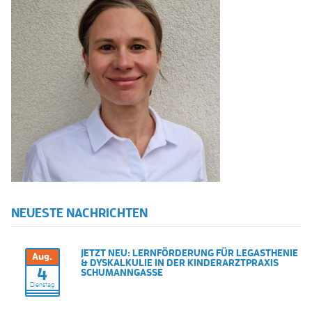
NEUESTE NACHRICHTEN
JETZT NEU: LERNFÖRDERUNG FÜR LEGASTHENIE
Aug.
& DYSKALKULIE IN DER KINDERARZTPRAXIS
4
SCHUMANNGASSE
Dienstag