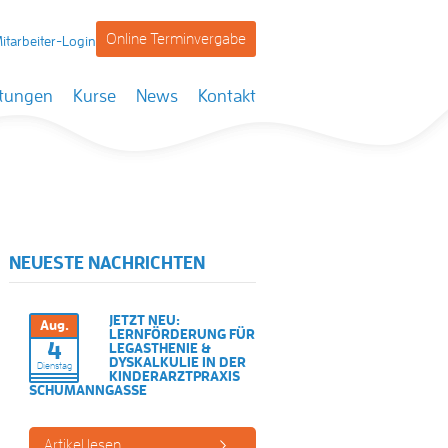
Online Terminvergabe
itarbeiter-Login
stungen
Kurse
News
Kontakt
NEUESTE NACHRICHTEN
JETZT NEU:
Aug.
LERNFÖRDERUNG FÜR
4
LEGASTHENIE &
DYSKALKULIE IN DER
Dienstag
KINDERARZTPRAXIS
SCHUMANNGASSE
Artikel lesen