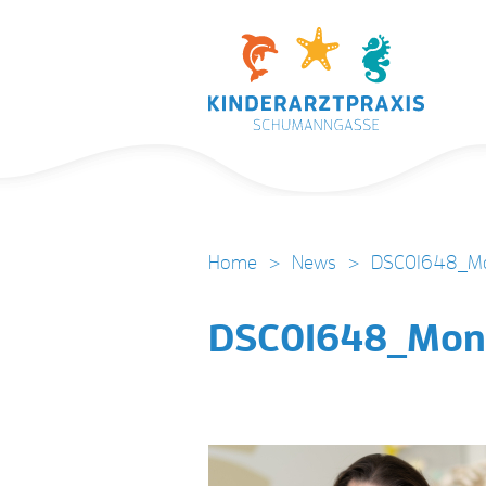
Home
>
News
>
DSC01648_Mo
DSC01648_Moni