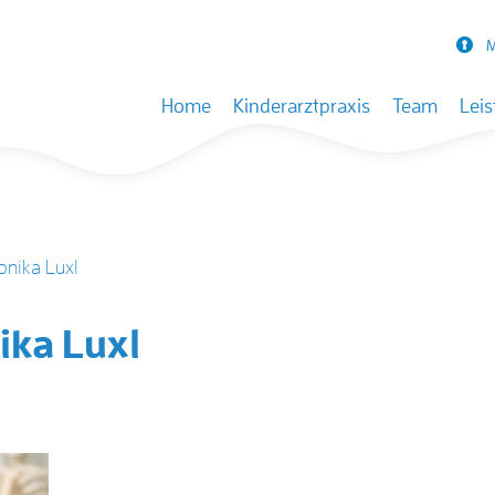
M
Skip to content
Home
Kinderarztpraxis
Team
Lei
nika Luxl
ka Luxl