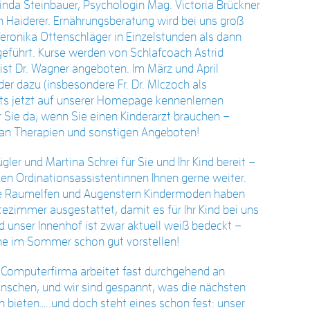
inda Steinbauer, Psychologin Mag. Victoria Brückner
 Haiderer. Ernährungsberatung wird bei uns groß
eronika Ottenschläger in Einzelstunden als dann
geführt. Kurse werden von Schlafcoach Astrid
st Dr. Wagner angeboten. Im März und April
r dazu (insbesondere Fr. Dr. Mlczoch als
reits jetzt auf unserer Homepage kennenlernen
r Sie da, wenn Sie einen Kinderarzt brauchen –
 an Therapien und sonstigen Angeboten!
ler und Martina Schrei für Sie und Ihr Kind bereit –
den Ordinationsassistentinnen Ihnen gerne weiter.
die Raumelfen und Augenstern Kindermoden haben
rtezimmer ausgestattet, damit es für Ihr Kind bei uns
 unser Innenhof ist zwar aktuell weiß bedeckt –
he im Sommer schon gut vorstellen!
e Computerfirma arbeitet fast durchgehend an
nschen, und wir sind gespannt, was die nächsten
 bieten…..und doch steht eines schon fest: unser