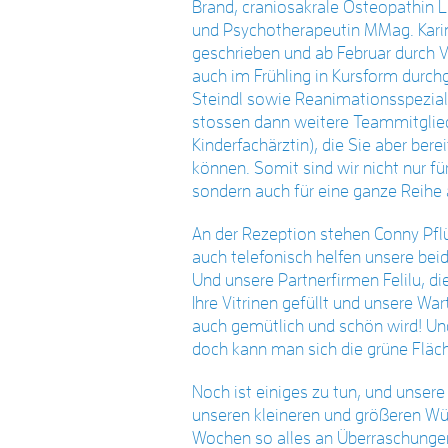
Brand, craniosakrale Osteopathin L
und Psychotherapeutin MMag. Karin
geschrieben und ab Februar durch V
auch im Frühling in Kursform durch
Steindl sowie Reanimationsspeziali
stossen dann weitere Teammitgliede
Kinderfachärztin), die Sie aber be
können. Somit sind wir nicht nur fü
sondern auch für eine ganze Reihe
An der Rezeption stehen Conny Pflüg
auch telefonisch helfen unsere bei
Und unsere Partnerfirmen Felilu, 
Ihre Vitrinen gefüllt und unsere Wa
auch gemütlich und schön wird! Und
doch kann man sich die grüne Fläc
Noch ist einiges zu tun, und unser
unseren kleineren und größeren Wü
Wochen so alles an Überraschungen