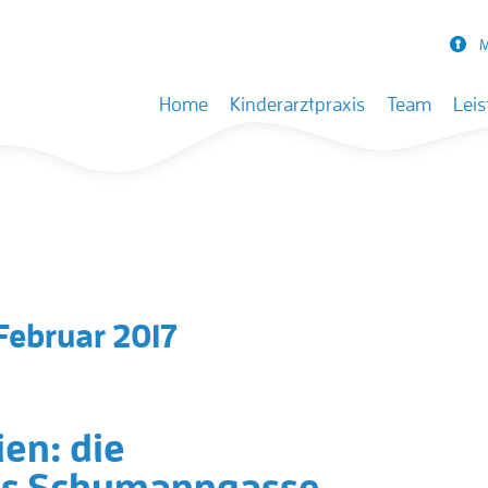
M
Skip to content
Home
Kinderarztpraxis
Team
Lei
Februar 2017
ien: die
xis Schumanngasse