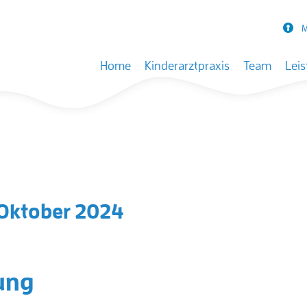
M
Skip to content
Home
Kinderarztpraxis
Team
Lei
Oktober 2024
ung