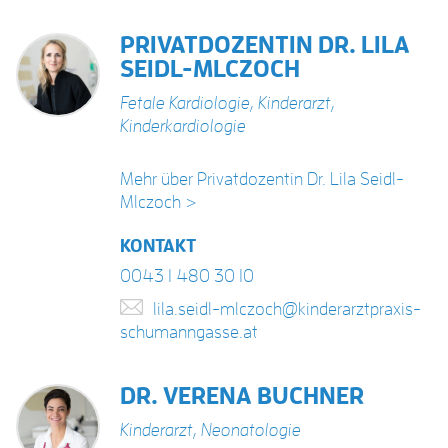
PRIVATDOZENTIN DR. LILA
SEIDL-MLCZOCH
Fetale Kardiologie
,
Kinderarzt
,
Kinderkardiologie
Mehr über Privatdozentin Dr. Lila Seidl-
Mlczoch >
KONTAKT
0043 1 480 30 10
lila.seidl-mlczoch@kinderarztpraxis-
schumanngasse.at
DR. VERENA BUCHNER
Kinderarzt
,
Neonatologie