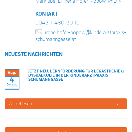
Mehr über Dr. Irene Hofer-Popow, PhD >
KONTAKT
0043-1-480-30-10
irene.hofer-popow@kinderarztpraxis-
schumanngasse.at
NEUESTE NACHRICHTEN
JETZT NEU: LERNFÖRDERUNG FÜR LEGASTHENIE &
Aug.
DYSKALKULIE IN DER KINDERARZTPRAXIS
4
SCHUMANNGASSE
Dienstag
Artikel lesen