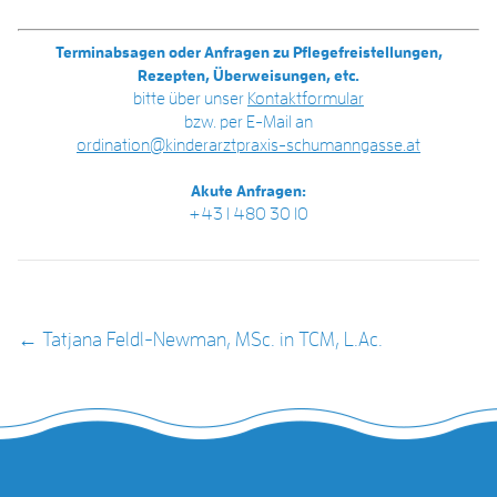
Terminabsagen oder Anfragen zu Pflegefreistellungen,
Rezepten, Überweisungen, etc.
bitte über unser
Kontaktformular
bzw. per E-Mail an
ordination@kinderarztpraxis-schumanngasse.at
Akute Anfragen:
+43 1 480 30 10
POST NAVIGATION
←
Tatjana Feldl-Newman, MSc. in TCM, L.Ac.