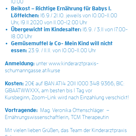
10.00
Beikost – Richtige Ernährung für Babys 1.
Löffelchen:
16.9./ 21.10. jeweils von 10.00-11.00
Uhr, 19.11.2020 von 11.00-12.00 Uhr
Übergewicht im Kindesalter:
16.9. / 3.11 von 17.00-
18.00 Uhr
Gemüsemuffel & Co- Mein Kind will nicht
essen:
23.9. / 11.11. von 10.00-11.00 Uhr
Anmeldung:
unter
www.kinderarztpraxis-
schumanngasse.at/kurse
Kosten:
20€ auf IBAN AT14 2011 1000 348 9366; BIC:
GIBAATWWXXX, am besten bis 1 Tag vor
Kursbeginn, Zoom-Link wird nach Einzahlung verschickt!
Vortragende:
Mag. Veronika Ottenschläger –
Ernährungswissenschaftlerin, TCM Therapeutin
Mit vielen lieben Grüßen, das Team der Kinderarztpraxis