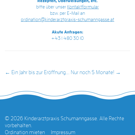
Rezepten, Überweisungen, etc.
bitte über unser
Kontaktformular
bzw. per E-Mail an
ordination@kinderarztpraxis-schumanngasse.at
Akute Anfragen:
+43 1 480 30 10
POST NAVIGATION
←
Ein Jahr bis zur Eröffnung….
Nur noch 5 Monate!
→
© 2026 Kinderarztpraxis Schumanngasse. Alle Rechte
vorbehalten.
Ordination mieten
Impressum