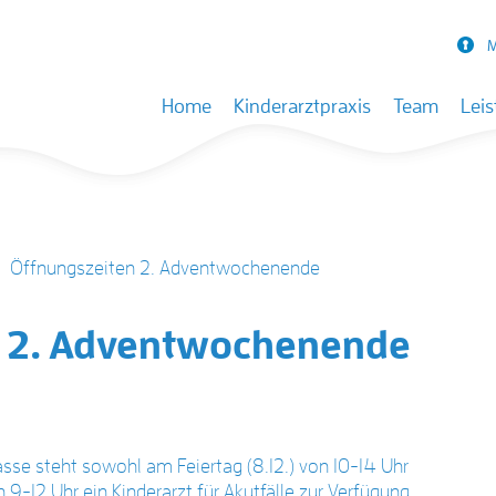
M
Skip to content
Home
Kinderarztpraxis
Team
Lei
Öffnungszeiten 2. Adventwochenende
n 2. Adventwochenende
sse steht sowohl am Feiertag (8.12.) von 10-14 Uhr
9-12 Uhr ein Kinderarzt für Akutfälle zur Verfügung.