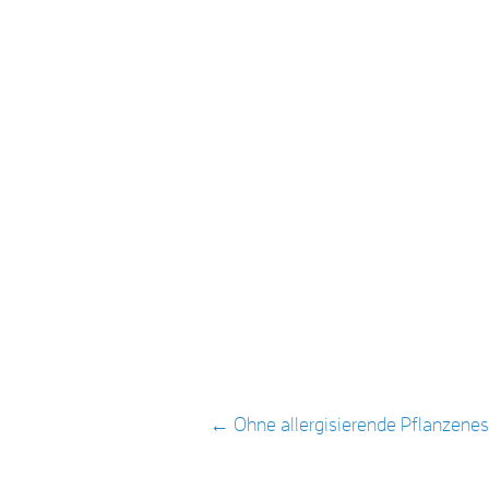
POST NAVIGATION
←
Ohne allergisierende Pflanzenes