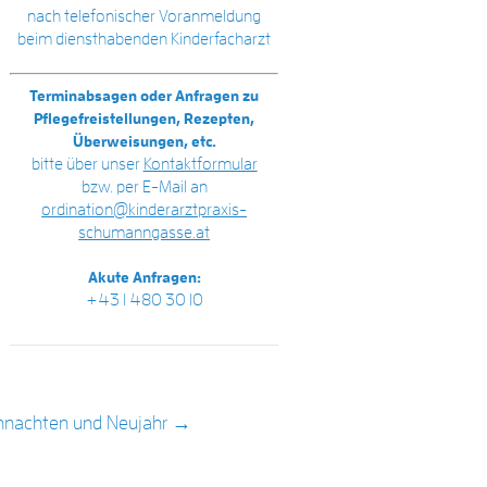
nach telefonischer Voranmeldung
beim diensthabenden Kinderfacharzt
Terminabsagen oder Anfragen zu
Pflegefreistellungen, Rezepten,
Überweisungen, etc.
bitte über unser
Kontaktformular
bzw. per E-Mail an
ordination@kinderarztpraxis-
schumanngasse.at
Akute Anfragen:
+43 1 480 30 10
hnachten und Neujahr
→