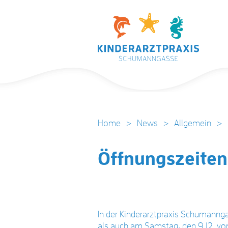
Home
>
News
>
Allgemein
>
Öffnungszeite
In der Kinderarztpraxis Schumannga
als auch am Samstag, den 9.12. von 