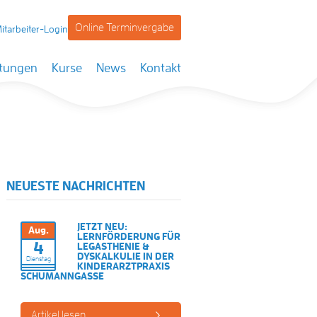
Online Terminvergabe
itarbeiter-Login
stungen
Kurse
News
Kontakt
NEUESTE NACHRICHTEN
JETZT NEU:
Aug.
LERNFÖRDERUNG FÜR
4
LEGASTHENIE &
DYSKALKULIE IN DER
Dienstag
KINDERARZTPRAXIS
SCHUMANNGASSE
Artikel lesen