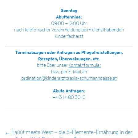
Sonntag
Akuttermine:
09:00 – 12:00 Uhr
nach telefonischer Voranmeldung beim diensthabenden
Kinderfacharzt
Terminabsagen oder Anfragen zu Pflegefreistellungen,
Rezepten, Überweisungen, etc.
bitte über unser
Kontaktformular
bzw. per E-Mail an
ordination@kinderarztpraxis-schumanngasse.at
Akute Anfragen:
+43 1 480 30 10
POST NAVIGATION
←
Ea(s)t meets West – die 5-Elemente-Ernährung in der